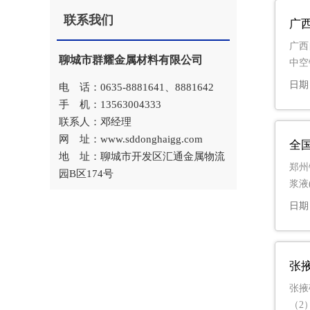
联系我们
广
广西
聊城市群耀金属材料有限公司
中空
日期：
电 话：0635-8881641、8881642
手 机：13563004333
联系人：邓经理
网 址：www.sddonghaigg.com
全国
地 址：聊城市开发区汇通金属物流
郑州
园B区174号
浆液
日期：
张
张掖
（2