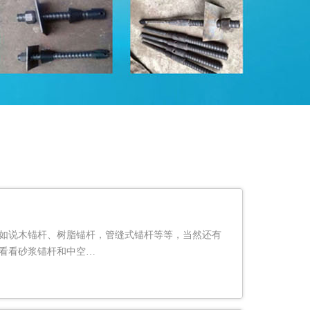
如说木锚杆、树脂锚杆，管缝式锚杆等等，当然还有
看看砂浆锚杆和中空…