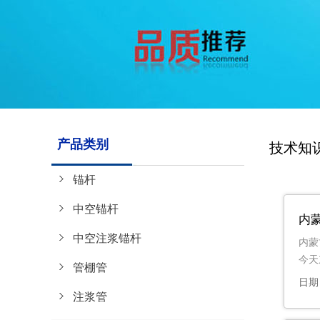
产品类别
技术知
锚杆
中空锚杆
内
中空注浆锚杆
内蒙
今天
管棚管
日期：
注浆管