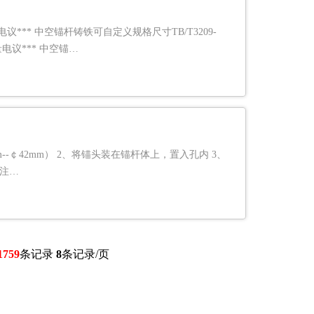
议*** 中空锚杆铸铁可自定义规格尺寸TB/T3209-
量电议*** 中空锚…
-￠42mm） 2、将锚头装在锚杆体上，置入孔内 3、
空注…
1759
条记录
8
条记录/页