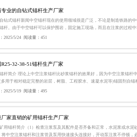
西专业的自钻式锚杆生产厂家
自钻式锚杆新闻中空锚杆现在的使用领域很是广泛，不论是制造铁路的中
锚杆。由于中空锚杆可以保护围岩，固定施工现场，而且在注浆的过程中
2025/5/24 阅读量：451
R25-32-38-51锚杆生产厂家
锚杆简介 理论上中空注浆锚杆比砂浆锚杆的效果好，因为中空注浆锚杆
(多用于相对稳定完整的岩层，树脂、工程胶水、速凝水泥等)锚固剂自锚
2025/5/19 阅读量：495
掖厂家直销的矿用锚杆生产厂家
矿用锚杆简介（1）检查注浆泵及其配件是否齐备和正常，水泥浆或水泥
）将中空注浆锚杆和注浆管及泵用快速接头连接好，开动泵注浆不停顿，